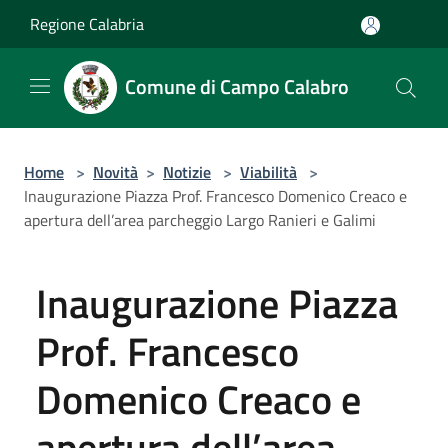
Salta al contenuto principale
Regione Calabria
Comune di Campo Calabro
Home
>
Novità
>
Notizie
>
Viabilità
>
Inaugurazione Piazza Prof. Francesco Domenico Creaco e
apertura dell’area parcheggio Largo Ranieri e Galimi
Inaugurazione Piazza
Prof. Francesco
Domenico Creaco e
apertura dell’area