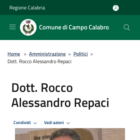
Salta al contenuto principale
Regione Calabria
Comune di Campo Calabro
Home
>
Amministrazione
>
Politici
>
Dott. Rocco Alessandro Repaci
Dott. Rocco
Alessandro Repaci
Condividi
Vedi azioni