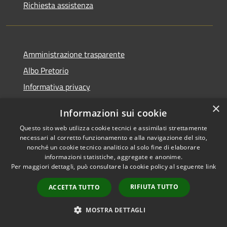
Richiesta assistenza
Amministrazione trasparente
Albo Pretorio
Informativa privacy
Note legali
×
Informazioni sui cookie
Dichiarazione di accessibilità
Questo sito web utilizza cookie tecnici e assimilati strettamente
necessari al corretto funzionamento e alla navigazione del sito,
nonché un cookie tecnico analitico al solo fine di elaborare
informazioni statistiche, aggregate e anonime.
Per maggiori dettagli, può consultare la cookie policy al seguente
link
RSS
Copyright © 2026 • Comune di
Accessibilità
Campo Calabro • Powered by
RIFIUTA TUTTO
ACCETTA TUTTO
Privacy
Municipium
Accesso
•
Cookie
redazione
MOSTRA DETTAGLI
Mappa del sito