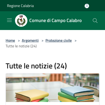
Salta al contenuto principale
Regione Calabria
Comune di Campo Calabro
Home
>
Argomenti
>
Protezione civile
>
Tutte le notizie (24)
Tutte le notizie (24)