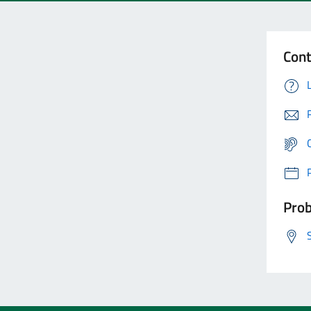
Cont
Prob