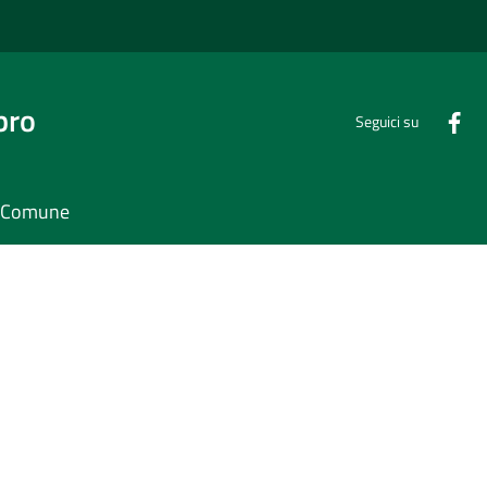
bro
Seguici su
il Comune