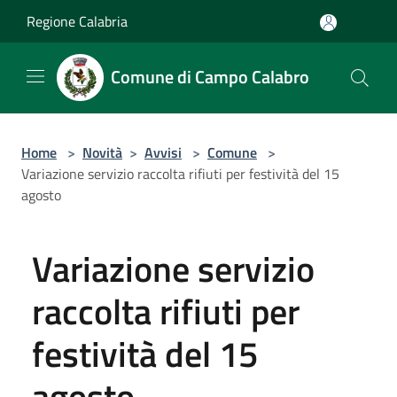
Salta al contenuto principale
Regione Calabria
Comune di Campo Calabro
Home
>
Novità
>
Avvisi
>
Comune
>
Variazione servizio raccolta rifiuti per festività del 15
agosto
Variazione servizio
raccolta rifiuti per
festività del 15
agosto