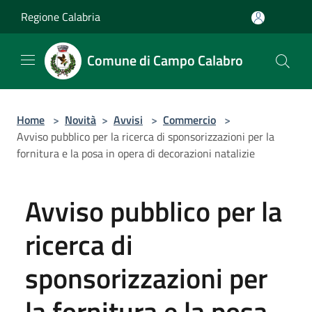
Salta al contenuto principale
Regione Calabria
Comune di Campo Calabro
Home
>
Novità
>
Avvisi
>
Commercio
>
Avviso pubblico per la ricerca di sponsorizzazioni per la
fornitura e la posa in opera di decorazioni natalizie
Avviso pubblico per la
ricerca di
sponsorizzazioni per
la fornitura e la posa