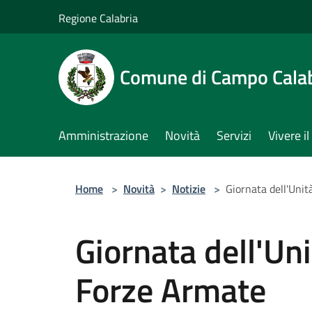
Salta al contenuto principale
Regione Calabria
Comune di Campo Cala
Amministrazione
Novità
Servizi
Vivere 
Home
>
Novità
>
Notizie
>
Giornata dell'Unit
Giornata dell'Uni
Forze Armate