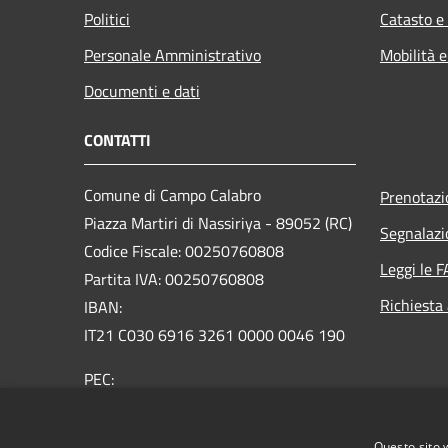
Politici
Catasto e
Personale Amministrativo
Mobilità e
Documenti e dati
CONTATTI
Comune di Campo Calabro
Prenotaz
Piazza Martiri di Nassiriya - 89052 (RC)
Segnalazi
Codice Fiscale: 00250760808
Leggi le 
Partita IVA: 00250760808
Richiesta
IBAN:
IT21 C030 6916 3261 0000 0046 190
PEC:
amministrativo.campocalabro@asmepec.legalmail.it
Centralino Unico: 0965/757600
Questo sito 