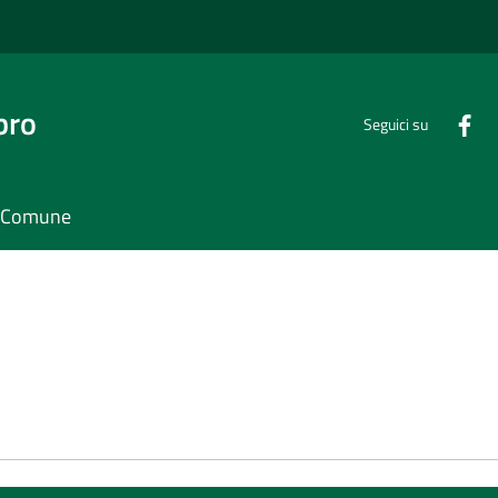
bro
Seguici su
il Comune