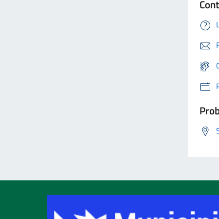
Cont
Prob