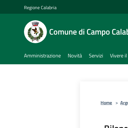
Salta al contenuto principale
Regione Calabria
Comune di Campo Cala
Amministrazione
Novità
Servizi
Vivere 
Home
>
Arg