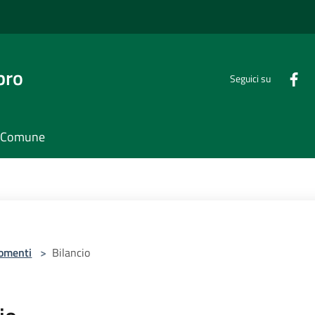
bro
Seguici su
il Comune
omenti
>
Bilancio