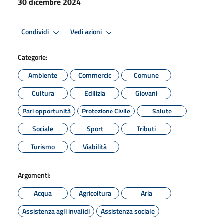
30 dicembre 2024
Condividi
Vedi azioni
Categorie:
Ambiente
Commercio
Comune
Cultura
Edilizia
Giovani
Pari opportunità
Protezione Civile
Salute
Sociale
Sport
Tributi
Turismo
Viabilità
Argomenti:
Acqua
Agricoltura
Aria
Assistenza agli invalidi
Assistenza sociale