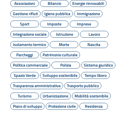
Associazioni
Bilancio
Energie rinnovabili
Gestione rifiuti
Igiene pubblica
Immigrazione
Sport
Imposte
Imprese
Integrazione sociale
Istruzione
Lavoro
Isolamento termico
Morte
Nascita
Parcheggi
Patrimonio culturale
Politica commerciale
Polizia
Sistema giuridico
Spazio Verde
Sviluppo sostenibile
Tempo libero
Trasparenza amministrativa
Trasporto pubblico
Turismo
Urbanizzazione
Mobilità sostenibile
Piano di sviluppo
Protezione civile
Residenza