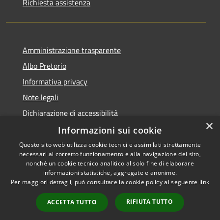
Richiesta assistenza
Amministrazione trasparente
Albo Pretorio
Informativa privacy
Note legali
Dichiarazione di accessibilità
×
Informazioni sui cookie
Questo sito web utilizza cookie tecnici e assimilati strettamente
necessari al corretto funzionamento e alla navigazione del sito,
RSS
Copyright © 2026 • Comune di
nonché un cookie tecnico analitico al solo fine di elaborare
informazioni statistiche, aggregate e anonime.
Accessibilità
Campo Calabro • Powered by
Per maggiori dettagli, può consultare la cookie policy al seguente
link
Privacy
Municipium
Accesso
•
Cookie
redazione
RIFIUTA TUTTO
ACCETTA TUTTO
Mappa del sito