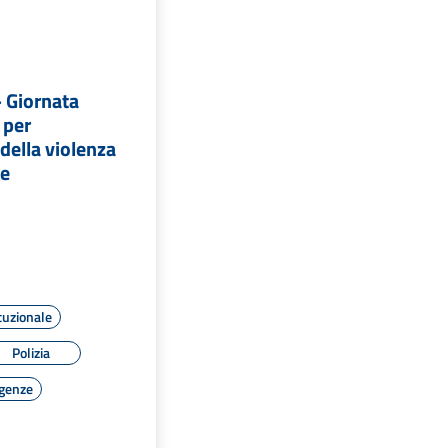
 Giornata
 per
 della violenza
ne
tuzionale
Polizia
rgenze