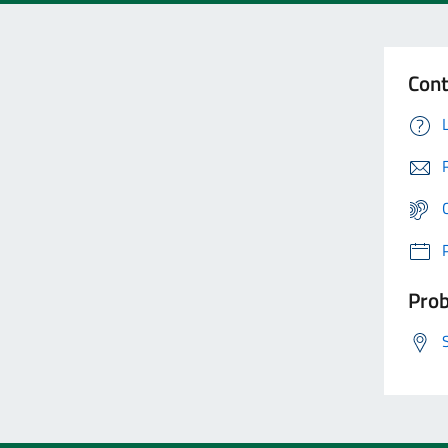
Cont
Prob