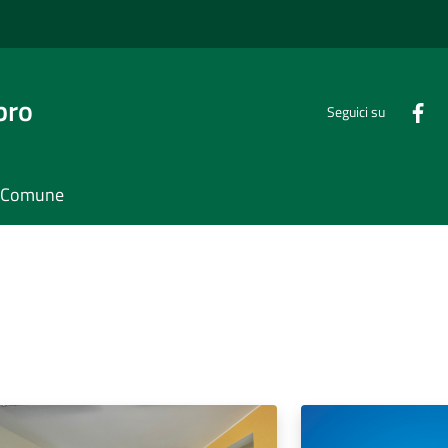
bro
Seguici su
il Comune