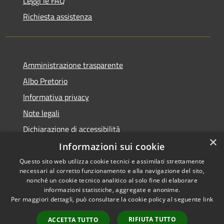
Leggi le FAQ
Richiesta assistenza
Amministrazione trasparente
Albo Pretorio
Informativa privacy
Note legali
Dichiarazione di accessibilità
×
Informazioni sui cookie
Questo sito web utilizza cookie tecnici e assimilati strettamente
necessari al corretto funzionamento e alla navigazione del sito,
RSS
Copyright © 2026 • Comune di
nonché un cookie tecnico analitico al solo fine di elaborare
informazioni statistiche, aggregate e anonime.
Accessibilità
Campo Calabro • Powered by
Per maggiori dettagli, può consultare la cookie policy al seguente
link
Privacy
Municipium
Accesso
•
Cookie
redazione
RIFIUTA TUTTO
ACCETTA TUTTO