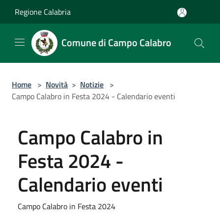
Salta al contenuto principale
Regione Calabria
Comune di Campo Calabro
Home
>
Novità
>
Notizie
>
Campo Calabro in Festa 2024 - Calendario eventi
Campo Calabro in
Festa 2024 -
Calendario eventi
Campo Calabro in Festa 2024