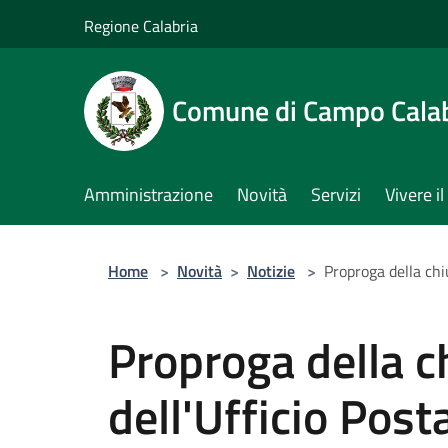
Salta al contenuto principale
Regione Calabria
Comune di Campo Cala
Amministrazione
Novità
Servizi
Vivere 
Home
>
Novità
>
Notizie
>
Proproga della chiu
Proproga della c
dell'Ufficio Post