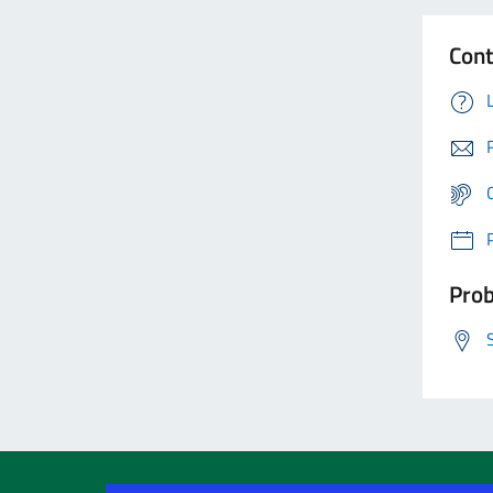
Cont
Prob