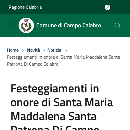
Salta al contenuto principale
Regione Calabria
Comune di Campo Calabro
Home
>
Novità
>
Notizie
>
Festeggiamenti in onore di Santa Maria Maddalena Santa
Patrona Di Campo Calabro
Festeggiamenti in
onore di Santa Maria
Maddalena Santa
Patrona Di Campo