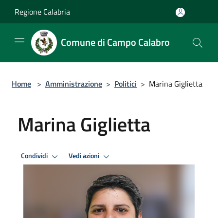
Salta al contenuto principale
Regione Calabria
Comune di Campo Calabro
Home
>
Amministrazione
>
Politici
>
Marina Giglietta
Marina Giglietta
Condividi
Vedi azioni