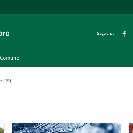
bro
Seguici su
il Comune
e (15)