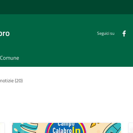
bro
Seguici su
il Comune
 notizie (20)