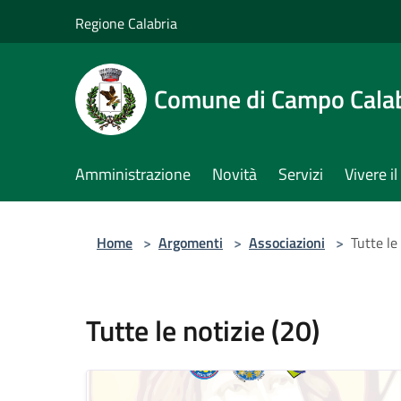
Salta al contenuto principale
Regione Calabria
Comune di Campo Cala
Amministrazione
Novità
Servizi
Vivere 
Home
>
Argomenti
>
Associazioni
>
Tutte le
Tutte le notizie (20)