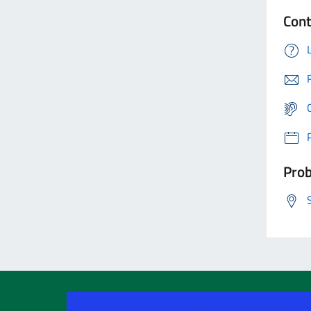
Cont
Prob