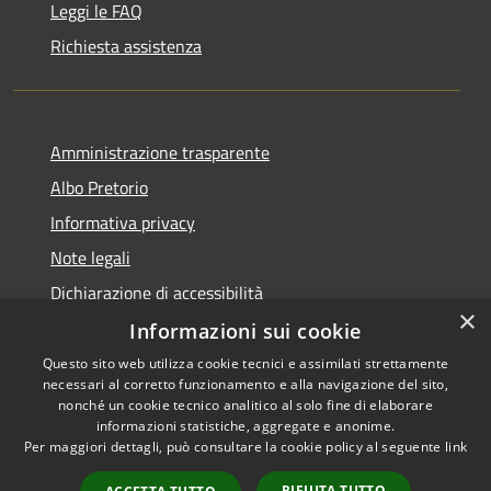
Leggi le FAQ
Richiesta assistenza
Amministrazione trasparente
Albo Pretorio
Informativa privacy
Note legali
Dichiarazione di accessibilità
×
Informazioni sui cookie
Questo sito web utilizza cookie tecnici e assimilati strettamente
necessari al corretto funzionamento e alla navigazione del sito,
RSS
Copyright © 2026 • Comune di
nonché un cookie tecnico analitico al solo fine di elaborare
Accessibilità
informazioni statistiche, aggregate e anonime.
Campo Calabro • Powered by
Per maggiori dettagli, può consultare la cookie policy al seguente
link
Privacy
Municipium
Accesso
•
Cookie
redazione
RIFIUTA TUTTO