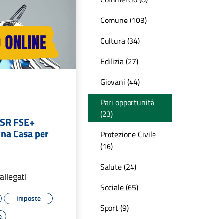
Comune (103)
Cultura (34)
Edilizia (27)
Giovani (44)
Pari opportunità
(23)
ESR FSE+
na Casa per
Protezione Civile
(16)
Salute (24)
allegati
Sociale (65)
Imposte
Sport (9)
e