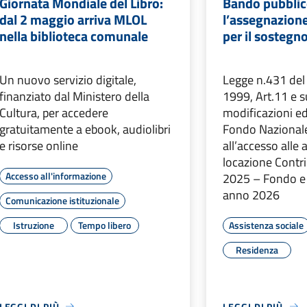
Giornata Mondiale del Libro:
Bando pubblic
dal 2 maggio arriva MLOL
l’assegnazione
nella biblioteca comunale
per il sostegno
Un nuovo servizio digitale,
Legge n.431 del
finanziato dal Ministero della
1999, Art.11 e 
Cultura, per accedere
modificazioni ed
gratuitamente a ebook, audiolibri
Fondo Nazionale
e risorse online
all’accesso alle 
locazione Contri
Accesso all'informazione
2025 – Fondo e
anno 2026
Comunicazione istituzionale
Istruzione
Tempo libero
Assistenza sociale
Residenza
LEGGI DI PIÙ
LEGGI DI PIÙ