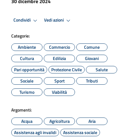
30 dicembre 2024
Condividi
Vedi azioni
Categorie:
Ambiente
Commercio
Comune
Cultura
Edilizia
Giovani
Pari opportunità
Protezione Civile
Salute
Sociale
Sport
Tributi
Turismo
Viabilità
Argomenti:
Acqua
Agricoltura
Aria
Assistenza agli invalidi
Assistenza sociale