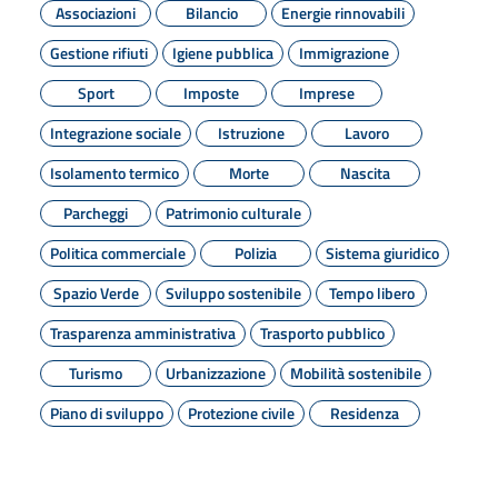
Associazioni
Bilancio
Energie rinnovabili
Gestione rifiuti
Igiene pubblica
Immigrazione
Sport
Imposte
Imprese
Integrazione sociale
Istruzione
Lavoro
Isolamento termico
Morte
Nascita
Parcheggi
Patrimonio culturale
Politica commerciale
Polizia
Sistema giuridico
Spazio Verde
Sviluppo sostenibile
Tempo libero
Trasparenza amministrativa
Trasporto pubblico
Turismo
Urbanizzazione
Mobilità sostenibile
Piano di sviluppo
Protezione civile
Residenza