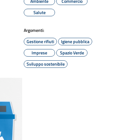
Ambiente
Commercio
Salute
Argomenti:
Gestione rifiuti
Igiene pubblica
Imprese
Spazio Verde
Sviluppo sostenibile