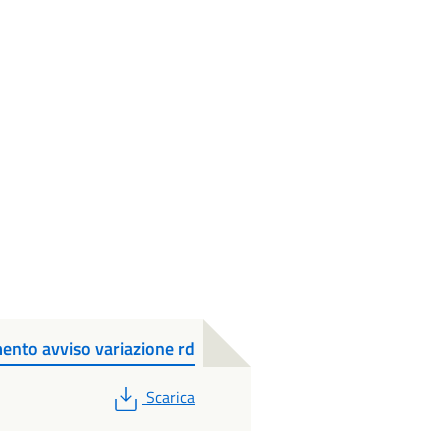
nto avviso variazione rd
PDF
Scarica