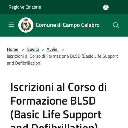
Salta al contenuto principale
Regione Calabria
Comune di Campo Calabro
Home
>
Novità
>
Avvisi
>
Iscrizioni al Corso di Formazione BLSD (Basic Life Support
and Defibrillation)
Iscrizioni al Corso di
Formazione BLSD
(Basic Life Support
and Defibrillation)