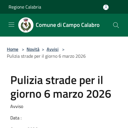
Salta al contenuto principale
Regione Calabria
Comune di Campo Calabro
Home
>
Novità
>
Avvisi
>
Pulizia strade per il giorno 6 marzo 2026
Pulizia strade per il
giorno 6 marzo 2026
Avviso
Data :