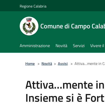
Salta al contenuto principale
Regione Calabria
Comune di Campo Cala
Amministrazione
Novità
Servizi
Vivere 
Home
>
Novità
>
Avvisi
>
Attiva…mente in C
Attiva…mente i
Insieme si è For