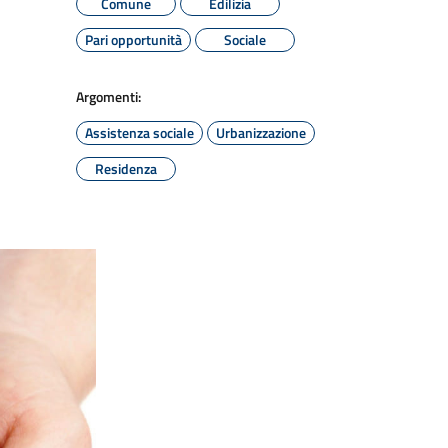
Comune
Edilizia
Pari opportunità
Sociale
Argomenti:
Assistenza sociale
Urbanizzazione
Residenza