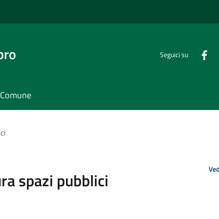
bro
Seguici su
il Comune
ci
Ved
ra spazi pubblici