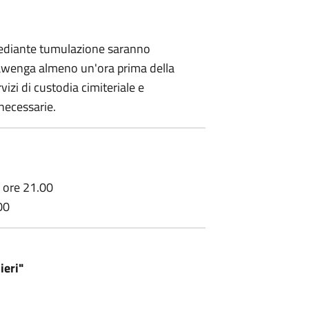
 mediante tumulazione saranno
 awenga almeno un'ora prima della
izi di custodia cimiteriale e
necessarie.
e ore 21.00
00
ieri"