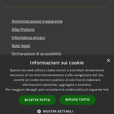
Amministrazione trasparente
Albo Pretorio
Informativa privacy
Note legali
Dichiarazione di accessibilità
×
Informazioni sui cookie
Questo sito web utilizza cookie tecnici e assimilati strettamente
necessari al corretto funzionamento e alla navigazione del sito,
RSS
Copyright © 2026 • Comune di
nonché un cookie tecnico analitico al solo fine di elaborare
informazioni statistiche, aggregate e anonime.
Accessibilità
Campo Calabro • Powered by
Per maggiori dettagli, può consultare la cookie policy al seguente
link
Privacy
Municipium
Accesso
•
Cookie
redazione
RIFIUTA TUTTO
ACCETTA TUTTO
Mappa del sito
Extranet
MOSTRA DETTAGLI