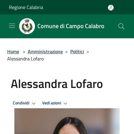
Salta al contenuto principale
Regione Calabria
Comune di Campo Calabro
Home
>
Amministrazione
>
Politici
>
Alessandra Lofaro
Alessandra Lofaro
Condividi
Vedi azioni