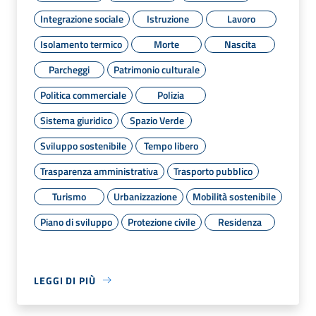
Integrazione sociale
Istruzione
Lavoro
Isolamento termico
Morte
Nascita
Parcheggi
Patrimonio culturale
Politica commerciale
Polizia
Sistema giuridico
Spazio Verde
Sviluppo sostenibile
Tempo libero
Trasparenza amministrativa
Trasporto pubblico
Turismo
Urbanizzazione
Mobilità sostenibile
Piano di sviluppo
Protezione civile
Residenza
LEGGI DI PIÙ