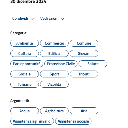
30 dicembre 2024
Condividi
Vedi azioni
Categorie:
Ambiente
Commercio
Comune
Cultura
Edilizia
Giovani
Pari opportunità
Protezione Civile
Salute
Sociale
Sport
Tributi
Turismo
Viabilità
Argomenti:
Acqua
Agricoltura
Aria
Assistenza agli invalidi
Assistenza sociale