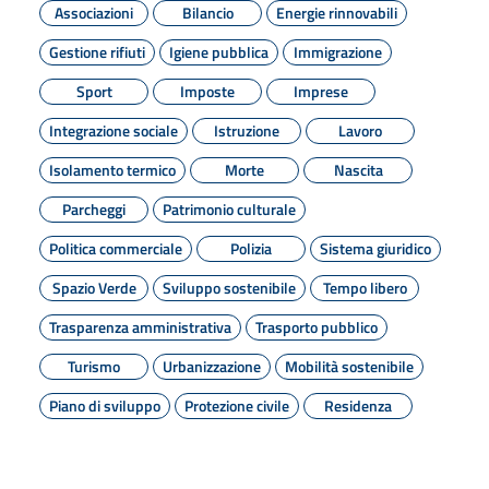
Associazioni
Bilancio
Energie rinnovabili
Gestione rifiuti
Igiene pubblica
Immigrazione
Sport
Imposte
Imprese
Integrazione sociale
Istruzione
Lavoro
Isolamento termico
Morte
Nascita
Parcheggi
Patrimonio culturale
Politica commerciale
Polizia
Sistema giuridico
Spazio Verde
Sviluppo sostenibile
Tempo libero
Trasparenza amministrativa
Trasporto pubblico
Turismo
Urbanizzazione
Mobilità sostenibile
Piano di sviluppo
Protezione civile
Residenza