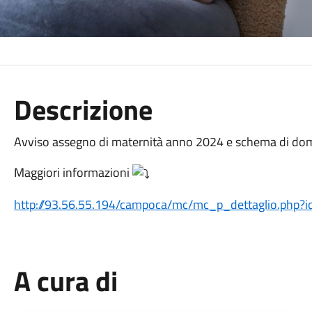
Descrizione
Avviso assegno di maternità anno 2024 e schema di do
Maggiori informazioni
http://93.56.55.194/campoca/mc/mc_p_dettaglio.php?
A cura di