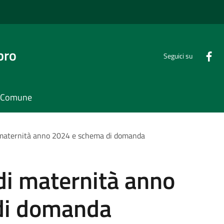
bro
Seguici su
il Comune
 maternità anno 2024 e schema di domanda
di maternità anno
di domanda