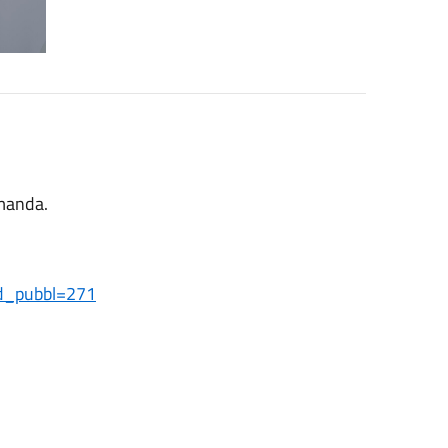
manda.
id_pubbl=271