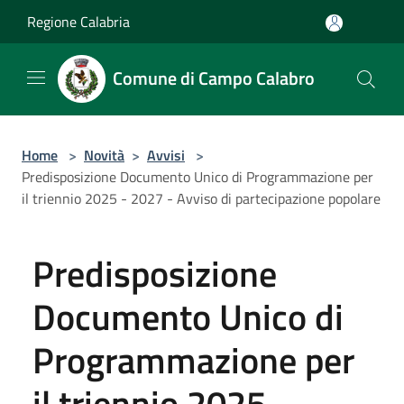
Salta al contenuto principale
Regione Calabria
Comune di Campo Calabro
Home
>
Novità
>
Avvisi
>
Predisposizione Documento Unico di Programmazione per
il triennio 2025 - 2027 - Avviso di partecipazione popolare
Predisposizione
Documento Unico di
Programmazione per
il triennio 2025 -